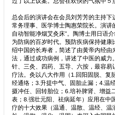
过了以上议案。总会在欢快的气氛中５
总会后的演讲会在会员刘芳芳的主持下
常务理事、医学博士陶惠荣院长。演讲
自动智能净烟艾灸床”。陶博士用日语介
为防病的百岁时代。预防疾病保持健康
绍中国的长寿者，简述了由黄帝内经由
法，通过成功病例，讲述了中医的威力。
针、三灸、四药、五导、六按，最容易
疗法。灸以八大作用（1.回阳固脱、复
经通络；3.升提中气、固胎止漏；4.温
摄冲任、回转胎位；6.培补脾肾、增益
表；8.强壮元阳、祛病延年）应用在中
疗的十大效果（温通、温散、温经、温