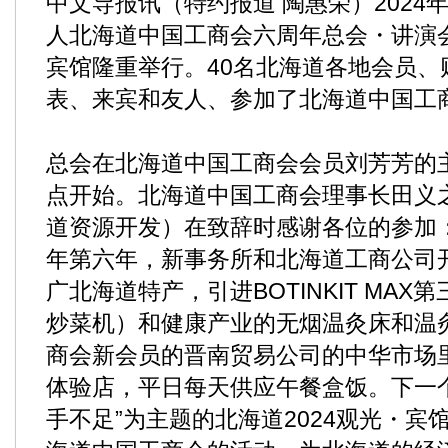
中文导报讯（特约报道 陶惠荣）2024
人北海道中国工商会六周年总会・讲演
宾馆隆重举行。40名北海道各地会员、
表、来宾和友人、参加了北海道中国工
总会在北海道中国工商会会员刘芳芳的
点开始。北海道中国工商会理事长田义
道资源开发）在致辞时感谢各位的参加
年第六年，新事务所和北海道工商公司
广北海道特产，引进BOTINKIT MA
炒菜机）和健康产业的无烟温灸床和温灸
商会新会员的晋南贸易公司的中华市场
体验店，平日每天供应午餐盒饭。下一
手不足”为主题的北海道2024观光・