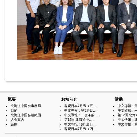
概要
お知らせ
活動
北海道中国会事務局
客观日本7月号（五.....
中文導報：第3届
目的
中文導報：第3届日.....
中文導報：—变
北海道中国会組織図
中文導報：—变革的.....
第12回 北海道中
入会案内
第12回 北海道中.....
亚太快讯：北海
会則
中文导报：第3届日.....
中文导报：第3届
客观日本7月号（四.....