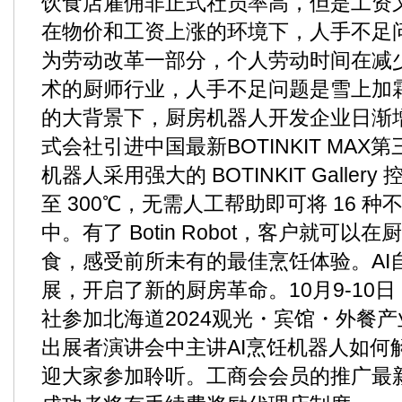
饮食店雇佣非正式社员率高，但是工资
在物价和工资上涨的环境下，人手不足
为劳动改革一部分，个人劳动时间在减
术的厨师行业，人手不足问题是雪上加
的大背景下，厨房机器人开发企业日渐
式会社引进中国最新BOTINKIT MA
机器人采用强大的 BOTINKIT Galle
至 300℃，无需人工帮助即可将 16 
中。有了 Botin Robot，客户就可
食，感受前所未有的最佳烹饪体验。AI
展，开启了新的厨房革命。10月9-10
社参加北海道2024观光・宾馆・外餐产
出展者演讲会中主讲AI烹饪机器人如何
迎大家参加聆听。工商会会员的推广最新