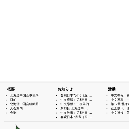
概要
お知らせ
活動
北海道中国会事務局
客观日本7月号（五.....
中文導報：第3届
目的
中文導報：第3届日.....
中文導報：—变
北海道中国会組織図
中文導報：—变革的.....
第12回 北海道中
入会案内
第12回 北海道中.....
亚太快讯：北海
会則
中文导报：第3届日.....
中文导报：第3届
客观日本7月号（四.....