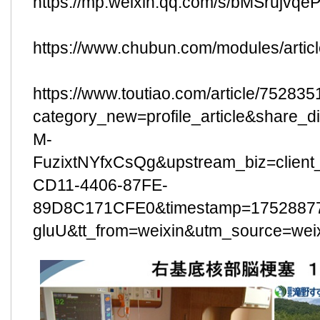
https://mp.weixin.qq.com/s/bMSrujv
https://www.chubun.com/modules/articl
https://www.toutiao.com/article/7528
category_new=profile_article&sha
M-
FuzixtNYfxCsQg&upstream_biz=clien
CD11-4406-87FE-
89D8C171CFE0&timestamp=1752887
gluU&tt_from=weixin&utm_source=wei